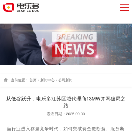
当前位置：
首页
>
新闻中心
>
公司新闻
从低谷跃升，电乐多江苏区域代理商13MW并网破局之
路
发布日期：2025-09-30
当行业进入存量竞争时代，如何突破资金链断裂、服务断