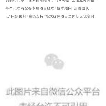
的实时同步，保障稳定结算；同时搭建“区域服务网格”，
每个代理商配备专属项目经理+技术顾问+运维团队，
以“问题预判+驻场支持”模式确保项目全周期无忧交付。