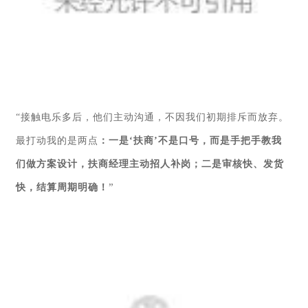
“接触电乐多后，他们主动沟通，不因我们初期排斥而放弃。
最打动我的是两点
：
一是‘扶商’不是口号，而是手把手教我
们做方案设计
，
扶商经理主动招人补岗
；二是
审核快、发货
”
快，
结算周期明确！