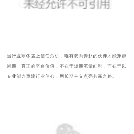
当行业寒冬遇上信任危机，唯有双向奔赴的伙伴才能穿越
周期。真正的平台价值，不在于短期流量红利，而在于以
专业能力重建行业信心，用长期主义点亮共赢之路。