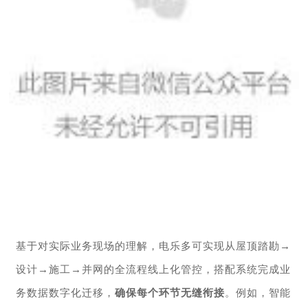
基于对实际业务现场的理解，电乐多可实现从屋顶踏勘→
设计→施工→并网的全流程线上化管控，搭配系统完成业
务数据数字化迁移，
确保每个环节无缝衔接
。例如，智能