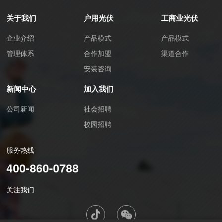
关于我们
户用光伏
工商业光伏
企业介绍
产品模式
产品模式
管理体系
合作加盟
渠道合作
安装咨询
新闻中心
加入我们
公司新闻
社会招聘
校园招聘
服务热线
400-860-0788
关注我们